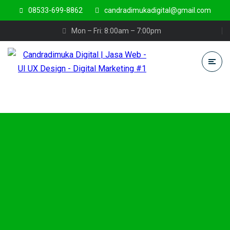
08533-699-8862
candradimukadigital@gmail.com
Mon – Fri: 8:00am – 7:00pm