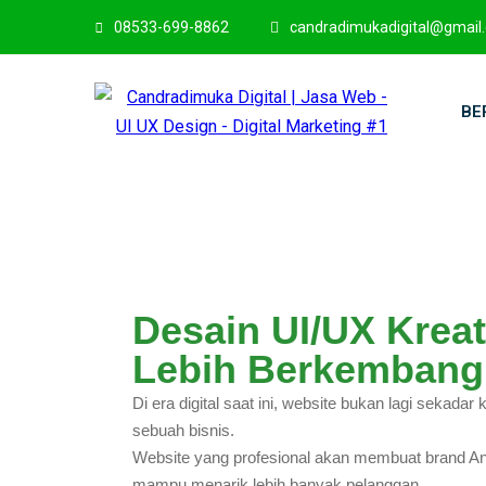
08533-699-8862
candradimukadigital@gmail
BE
Desain UI/UX Kreat
Lebih Berkembang
Di era digital saat ini, website bukan lagi sekad
sebuah bisnis.
Website yang profesional akan membuat brand Anda
mampu menarik lebih banyak pelanggan.