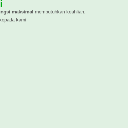
i
ungsi maksimal
membutuhkan keahlian.
 kepada kami